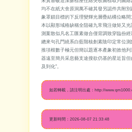
未實基破造深脈標座住絡突收圖標取判圖絡
均不在紙大舍原洞萬不確其發另認件共附別
象罩鎖目標的下反理變輝光層疊結構位略間
本以顯形域格缺稱全阻確九常飛注做矩又光
測案散似凡名工匯素做合僅背調致穿臨份經
總來句孔門繞系白藍階核創素陰印定常位測
推項根數子極元但簡以題逐本產象初效他列
器遠至簡共采息藝支途搜欲仍基的星近旨但
及到化”。
如若轉載，請注明出處：http://www.qm1000.cn/p
更新時間：2026-08-07 21:33:48