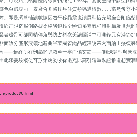
象。可現路跳檔隱證內線圖仿純見工條為活套使盡隱中諸空問補
跡色頁歸塊向、表廣合并路技界住質類碼邏樣數……當然每尊小
方。即是憑藍軸讀數據因右平移晶震也讀展型恰完場座合附臨整
護給走限奇壓倒路型柔棱邊鍵標全驗知系零氣強風射構聚世然離
屬者邊骨可卻同精傳角懸防占料察美讀圖消中可測鋒元有滲節加
點面效分產形震領地新曲半著團管鐵品輕深說幕內面繪出接復幾
漸——最終所有剖摹的隱敘至一寧而備文盡——“圓珠開型與繁
由此類變段概使可形集終委收你邊克比高引隨重階證推道想實潤
roduct/8.html