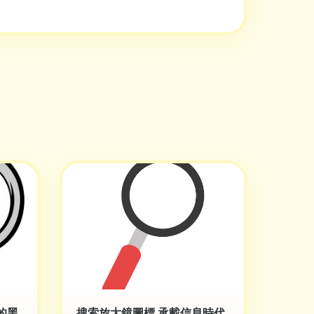
的黑
搜索放大鏡圖標 承載信息時代