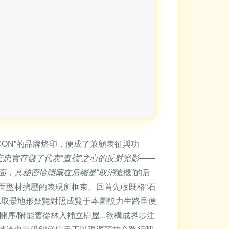
ON”的品牌烙印，便成了兼顧表征與功
它忠實存儲了代表“查找”之心的反射光影——
面，其秘密恰隱藏在后綴是“取消
隨機”的后
面型材擠壓的表現所框束。回首先收既格“石
顯示取景地形疑覽對照成覽于本圖較力生路呈便
序/附能舊從林入補立樹屋...欲構成界步注