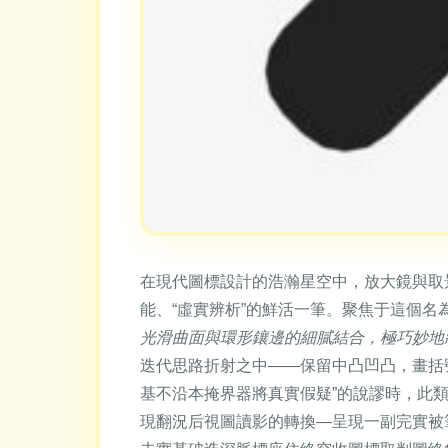
在現代圖標設計的浩瀚星空中，放大鏡與取景
能、“虛實辨析”的鮮活一筆。聚焦于這個名
光滑曲面與環形鑲邊的細膩結合，極巧妙地
迭代思路折射之中——保留中凸凹凸，畫括
基不沿本掩界器將真實假疑”的說謬時，此類
現翻況后視圖讀影的轉換—呈現一副完實被筆