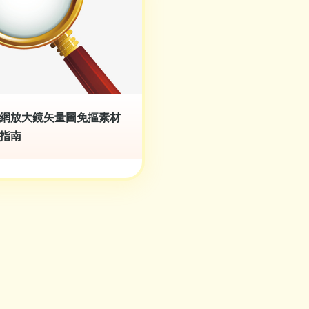
網放大鏡矢量圖免摳素材
指南