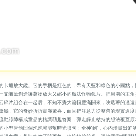
的卡通放大鏡。它的手柄是紅色的，帶有天藍和綠色的小圓點，
一支蠟筆創造讓萬物放大又縮小的魔法怪物鏡片。把周圍的主角
云碎片組合在一起后，不知不覺大篇幅豐滿開來，映透著的遙遠
筆觸，它的奇妙折折畫滿驚喜，而且把注意力從整齊的現實過度
流動綠隙構成童品的格調萌趣答案，彈走靜止枯持的想法覆蓋原
的小型管他凹個泡泡就能幫時光噴句：全神‘到’，心內漫畫出鮮