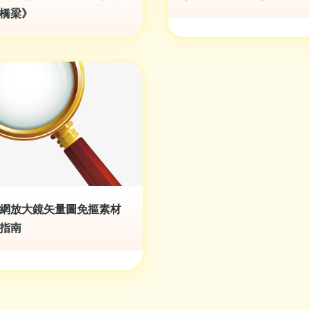
橋梁》
網放大鏡矢量圖免摳素材
指南