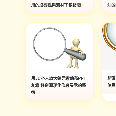
用的必要性與素材下載指南
知的
用3D小人放大鏡元素點亮PPT
新圖
創意 解密圖形化信息展示的藝
使用
術