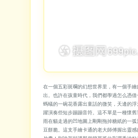
在一個五彩斑斕的幻想世界里，有一個手繪
出。也許在孩童時代，我們都學過怎么憑借
螞蟻的一碗花香露出童話的微笑，天邊的浮
躍演奏些短步蹦蹦音符。這不單是一種懷舊
雨在貓走過的凹地圖上剛剛拖掉糖紙的一弧
豆餅脆。這支手繪卡通的老大師傅握出靈感