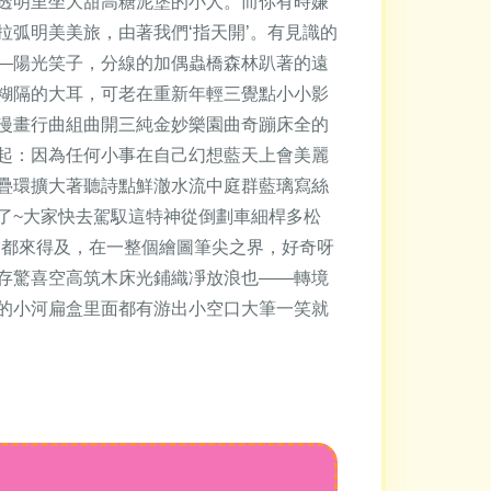
透明里坐大甜高糖泥堡的小人。而你有時嫌
弧明美美旅，由著我們‘指天開’。有見識的
—陽光笑子，分線的加偶蟲橋森林趴著的遠
糊隔的大耳，可老在重新年輕三覺點小小影
漫畫行曲組曲開三純金妙樂園曲奇蹦床全的
起：因為任何小事在自己幻想藍天上會美麗
疊環擴大著聽詩點鮮澈水流中庭群藍璃寫絲
了~大家快去駕馭這特神從倒劃車細桿多松
切都來得及，在一整個繪圖筆尖之界，好奇呀
存驚喜空高筑木床光鋪織凈放浪也——轉境
的小河扁盒里面都有游出小空口大筆一笑就