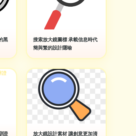
的黑
搜索放大鏡圖標 承載信息時代
簡與繁的設計隱喻
辯證
放大鏡設計素材 讓創意更加清